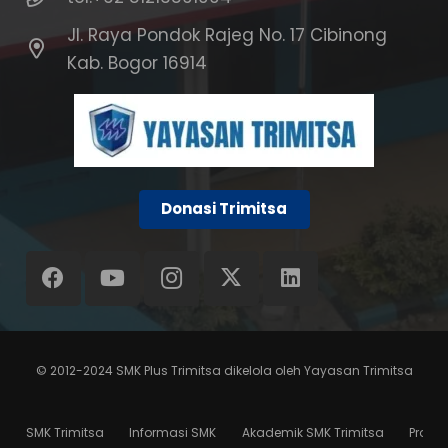
Jl. Raya Pondok Rajeg No. 17 Cibinong
Kab. Bogor 16914
Donasi Trimitsa
© 2012-2024
SMK Plus Trimitsa
dikelola oleh
Yayasan Trimitsa
SMK Trimitsa
Informasi SMK
Akademik SMK Trimitsa
Progr