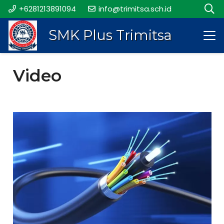
+6281213891094
info@trimitsa.sch.id
SMK Plus Trimitsa
Video