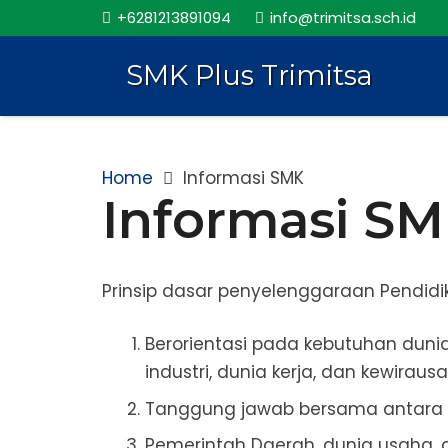
+6281213891094
info@trimitsa.sch.id
SMK Plus Trimitsa
Home
Informasi SMK
Informasi S
Prinsip dasar penyelenggaraan Pendidik
Berorientasi pada kebutuhan duni
industri, dunia kerja, dan kewiraus
Tanggung jawab bersama antara 
Pemerintah Daerah, dunia usaha, du