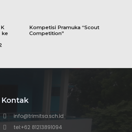
MK
Kompetisi Pramuka “Scout
 ke
Competition”
2
Kontak
info@trimitsa.sch.id
tel:+62 81213891094