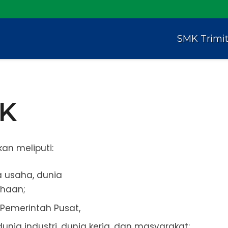
SMK Trimi
MK
an meliputi:
a usaha, dunia
ahaan;
Pemerintah Pusat,
nia industri, dunia kerja, dan masyarakat;