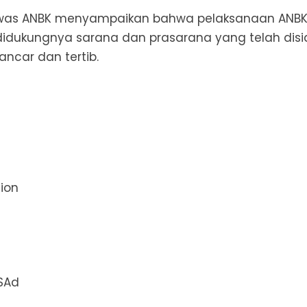
ngawas ANBK menyampaikan bahwa pelaksanaan ANBK 
a didukungnya sarana dan prasarana yang telah di
car dan tertib.
ion
 SAd