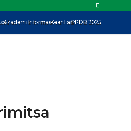
tsa
Akademik
Informasi
Keahlian
PPDB 2025
imitsa