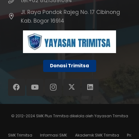
tel:+62 81213891094
Jl. Raya Pondok Rajeg No. 17 Cibinong
Kab. Bogor 16914
Donasi Trimitsa
© 2012-2024
SMK Plus Trimitsa
dikelola oleh
Yayasan Trimitsa
SMK Trimitsa
Informasi SMK
Akademik SMK Trimitsa
Progr