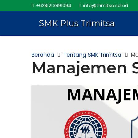
+6281213891094
info@trimitsa.sch.id
SMK Plus Trimitsa
Beranda
Tentang SMK Trimitsa
Ma
Manajemen S