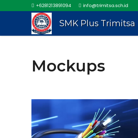
+6281213891094
info@trimitsa.sch.id
SMK Plus Trimitsa
Mockups