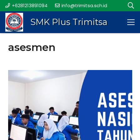
+6281213891094
info@trimitsa.sch.id
SMK Plus Trimitsa
asesmen