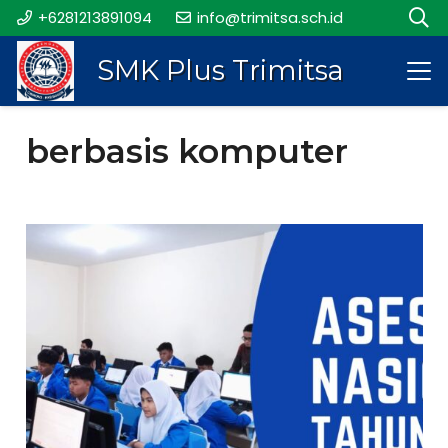
+6281213891094
info@trimitsa.sch.id
SMK Plus Trimitsa
berbasis komputer